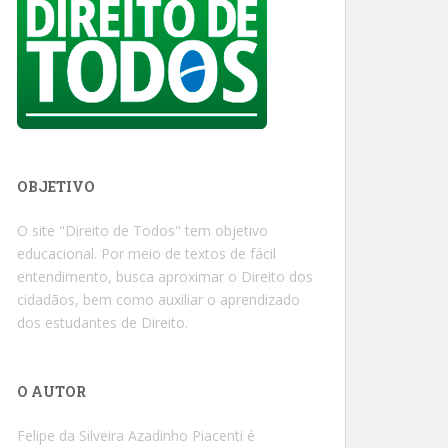
OBJETIVO
O site "Direito de Todos" tem objetivo
educacional. Por meio de textos de fácil
entendimento, busca aproximar o Direito dos
cidadãos, bem como auxiliar o aprendizado
dos estudantes de Direito.
O AUTOR
Felipe da Silveira Azadinho Piacenti é