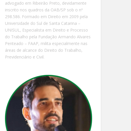
advogado em Ribeirão Preto, devidamente
inscrito nos quadros da OAB/SP sob o nº
298.586. Formado em Direito em 2009 pela
Universidade do Sul de Santa Catarina –
UNISUL, Especialista em Direito e Processo
do Trabalho pela Fundação Armando Alvares
Penteado – FAAP, milita especialmente nas
áreas de alcance do Direito do Trabalho,
Previdenciário e Civil.