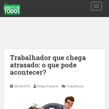
S
TOGGLE
k
i
p
t
o
m
a
i
n
Trabalhador que chega
c
atrasado: o que pode
o
n
acontecer?
t
e
08/28/2014
Felipe Piacenti
Trabalhista
n
t