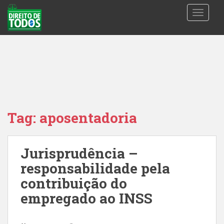
S
TOGGLE
k
i
p
t
o
m
a
i
n
Tag:
aposentadoria
c
o
n
Jurisprudência –
t
responsabilidade pela
e
n
contribuição do
t
empregado ao INSS