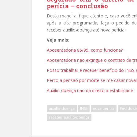
perícia – conclusão
Desta maneira, fique atento e, caso você en
após a alta programada, faça o pedido de
receber auxílio-doença até nova perícia.
Veja mais
:
Aposentadoria 85/95, como funciona?
Aposentadoria não extingue o contrato de tr
Posso trabalhar e receber benefício do IN
Perco a pensão por morte se me casar nov
Auxílio-doença não dá direito a estabilidade
auxílio-doença
INSS
nova perícia
Pedido d
receber auxílio-doença