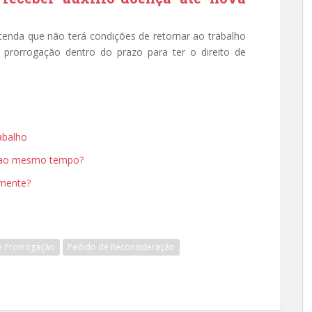
tenda que não terá condições de retornar ao trabalho
 prorrogação dentro do prazo para ter o direito de
abalho
SS ao mesmo tempo?
amente?
e Prorrogação
Pedido de Reconsideração