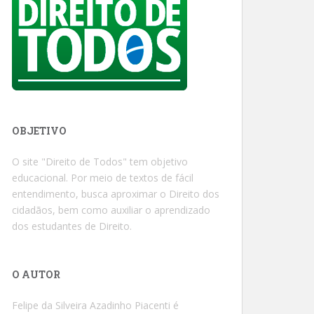
OBJETIVO
O site "Direito de Todos" tem objetivo
educacional. Por meio de textos de fácil
entendimento, busca aproximar o Direito dos
cidadãos, bem como auxiliar o aprendizado
dos estudantes de Direito.
O AUTOR
Felipe da Silveira Azadinho Piacenti é