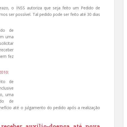
prazo, o INSS autoriza que seja feito um Pedido de
os ser possível. Tal pedido pode ser feito até 30 dias
ido de
uem uma
olicitar
receber
uem fez
2010
:
ento de
nclusive
ho, uma
ido de
fício até o julgamento do pedido após a realização
 receber auxílio-doença até nova