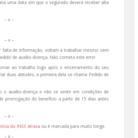
mina uma data em que o segurado deverá receber alta
– x –
– x –
r falta de informação, voltam a trabalhar mesmo sem
cedido de auxílio-doença. Não cometa este erro!
ornar ao trabalho logo após o encerramento do seu
ar duas atitudes, a primeira dela se chama Pedido de
o o auxílio-doença e não se sentir em condições de
e prorrogação do benefício a partir de 15 dias antes
– x –
rícia do INSS atrasa
ou é marcada para muito longe.
– x –