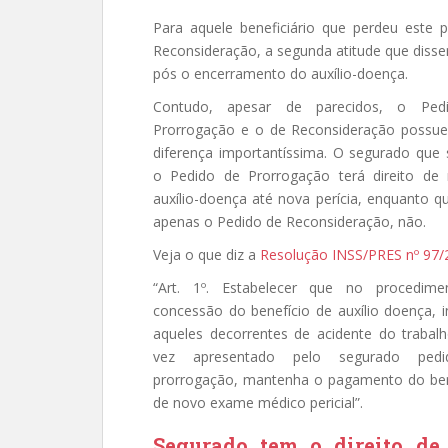
Para aquele beneficiário que perdeu este 
Reconsideração, a segunda atitude que dissem
pós o encerramento do auxílio-doença.
Contudo, apesar de parecidos, o Ped
Prorrogação e o de Reconsideração poss
diferença importantíssima. O segurado que s
o Pedido de Prorrogação terá direito de 
auxílio-doença até nova perícia, enquanto q
apenas o Pedido de Reconsideração, não.
Veja o que diz a
Resolução INSS/PRES nº 97/
“Art. 1º. Estabelecer que no procedim
concessão do benefício de auxílio doença, i
aqueles decorrentes de acidente do trabal
vez apresentado pelo segurado ped
prorrogação, mantenha o pagamento do bene
de novo exame médico pericial”.
Segurado tem o direito de