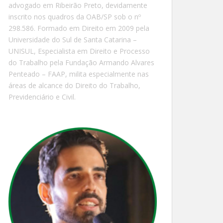
advogado em Ribeirão Preto, devidamente
inscrito nos quadros da OAB/SP sob o nº
298.586. Formado em Direito em 2009 pela
Universidade do Sul de Santa Catarina –
UNISUL, Especialista em Direito e Processo
do Trabalho pela Fundação Armando Alvares
Penteado – FAAP, milita especialmente nas
áreas de alcance do Direito do Trabalho,
Previdenciário e Civil.