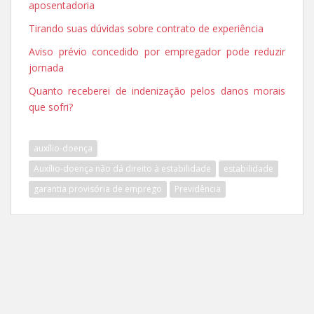
aposentadoria
Tirando suas dúvidas sobre contrato de experiência
Aviso prévio concedido por empregador pode reduzir
jornada
Quanto receberei de indenização pelos danos morais
que sofri?
auxílio-doença
Auxílio-doença não dá direito à estabilidade
estabilidade
garantia provisória de emprego
Previdência