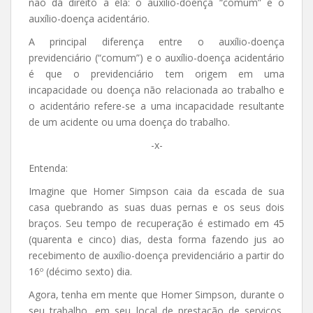
não dá direito a ela: o auxílio-doença “comum” e o
auxílio-doença acidentário.
A principal diferença entre o auxílio-doença
previdenciário (“comum”) e o auxílio-doença acidentário
é que o previdenciário tem origem em uma
incapacidade ou doença não relacionada ao trabalho e
o acidentário refere-se a uma incapacidade resultante
de um acidente ou uma doença do trabalho.
-x-
Entenda:
Imagine que Homer Simpson caia da escada de sua
casa quebrando as suas duas pernas e os seus dois
braços. Seu tempo de recuperação é estimado em 45
(quarenta e cinco) dias, desta forma fazendo jus ao
recebimento de auxílio-doença previdenciário a partir do
16º (décimo sexto) dia.
Agora, tenha em mente que Homer Simpson, durante o
seu trabalho, em seu local de prestação de serviços,