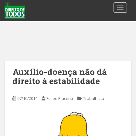
S
TOGGLE
k
i
p
t
o
m
a
i
n
Auxílio-doença não dá
c
direito à estabilidade
o
n
t
07/10/2014
Felipe Piacenti
Trabalhista
e
n
t