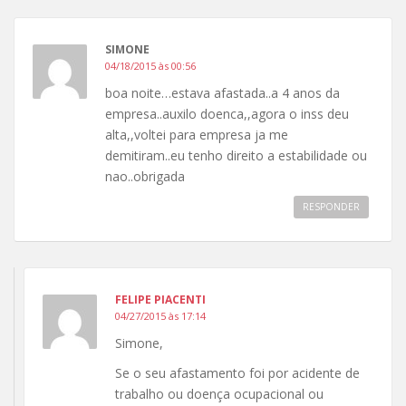
SIMONE
04/18/2015 às 00:56
boa noite…estava afastada..a 4 anos da
empresa..auxilo doenca,,agora o inss deu
alta,,voltei para empresa ja me
demitiram..eu tenho direito a estabilidade ou
nao..obrigada
RESPONDER
FELIPE PIACENTI
04/27/2015 às 17:14
Simone,
Se o seu afastamento foi por acidente de
trabalho ou doença ocupacional ou