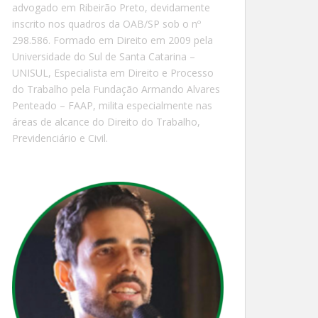
advogado em Ribeirão Preto, devidamente
inscrito nos quadros da OAB/SP sob o nº
298.586. Formado em Direito em 2009 pela
Universidade do Sul de Santa Catarina –
UNISUL, Especialista em Direito e Processo
do Trabalho pela Fundação Armando Alvares
Penteado – FAAP, milita especialmente nas
áreas de alcance do Direito do Trabalho,
Previdenciário e Civil.