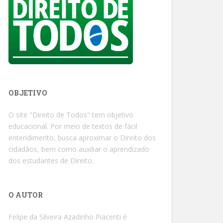
OBJETIVO
O site "Direito de Todos" tem objetivo
educacional. Por meio de textos de fácil
entendimento, busca aproximar o Direito dos
cidadãos, bem como auxiliar o aprendizado
dos estudantes de Direito.
O AUTOR
Felipe da Silveira Azadinho Piacenti é