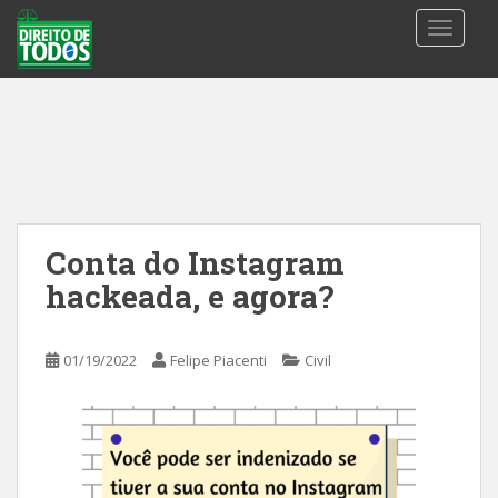
S
TOGGLE
k
i
p
t
o
m
a
i
n
Conta do Instagram
c
hackeada, e agora?
o
n
t
01/19/2022
Felipe Piacenti
Civil
e
n
t