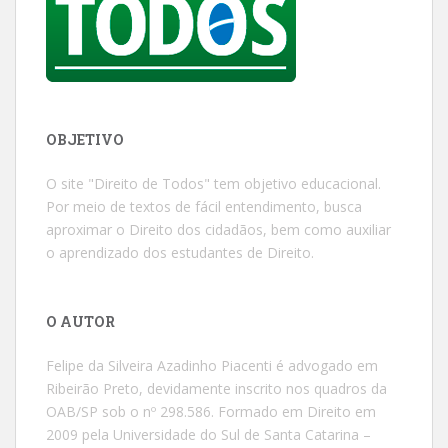
OBJETIVO
O site "Direito de Todos" tem objetivo educacional.
Por meio de textos de fácil entendimento, busca
aproximar o Direito dos cidadãos, bem como auxiliar
o aprendizado dos estudantes de Direito.
O AUTOR
Felipe da Silveira Azadinho Piacenti é advogado em
Ribeirão Preto, devidamente inscrito nos quadros da
OAB/SP sob o nº 298.586. Formado em Direito em
2009 pela Universidade do Sul de Santa Catarina –