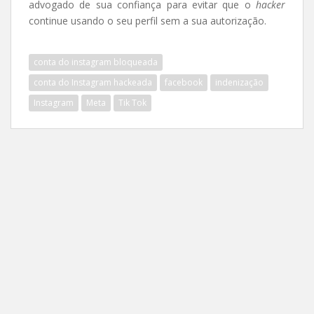
advogado de sua confiança para evitar que o
hacker
continue usando o seu perfil sem a sua autorização.
conta do instagram bloqueada
conta do Instagram hackeada
facebook
indenização
Instagram
Meta
Tik Tok