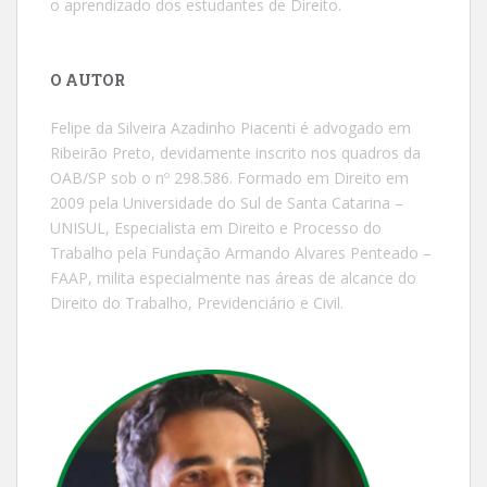
o aprendizado dos estudantes de Direito.
O AUTOR
Felipe da Silveira Azadinho Piacenti é advogado em
Ribeirão Preto, devidamente inscrito nos quadros da
OAB/SP sob o nº 298.586. Formado em Direito em
2009 pela Universidade do Sul de Santa Catarina –
UNISUL, Especialista em Direito e Processo do
Trabalho pela Fundação Armando Alvares Penteado –
FAAP, milita especialmente nas áreas de alcance do
Direito do Trabalho, Previdenciário e Civil.