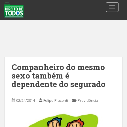
S
TOGGLE
k
i
p
t
o
m
a
i
n
Companheiro do mesmo
c
sexo também é
o
n
dependente do segurado
t
e
02/24/2014
Felipe Piacenti
Previdência
n
t