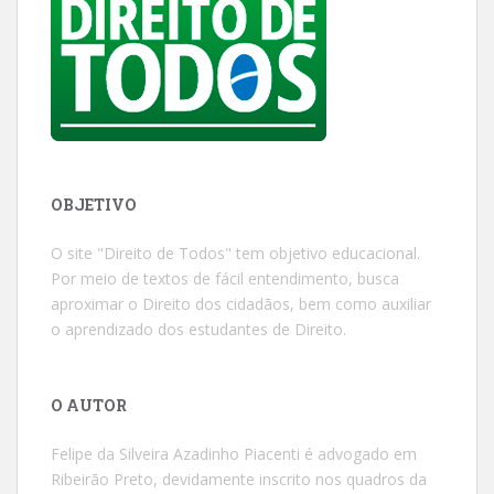
OBJETIVO
O site "Direito de Todos" tem objetivo educacional.
Por meio de textos de fácil entendimento, busca
aproximar o Direito dos cidadãos, bem como auxiliar
o aprendizado dos estudantes de Direito.
O AUTOR
Felipe da Silveira Azadinho Piacenti é advogado em
Ribeirão Preto, devidamente inscrito nos quadros da