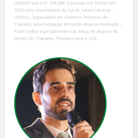
OAB/SP sob o nº 298.586. Formado em Direito em
2009 pela Universidade do Sul de Santa Catarina –
UNISUL, Especialista em Direito e Processo do
Trabalho pela Fundação Armando Alvares Penteado –
FAAP, milita especialmente nas áreas de alcance do
Direito do Trabalho, Previdenciário e Civil.