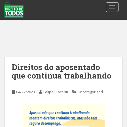
S
TOGGLE
k
i
p
t
o
m
a
i
n
Direitos do aposentado
c
que continua trabalhando
o
n
t
04/27/2023
Felipe Piacenti
Uncategorized
e
n
t