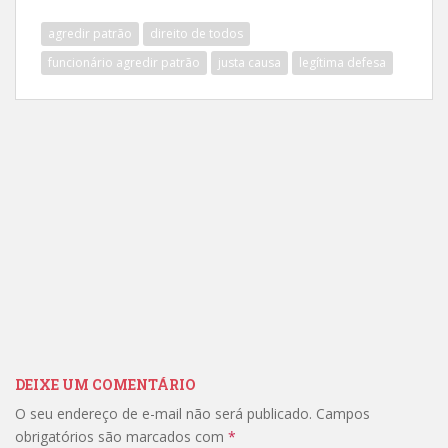
agredir patrão
direito de todos
funcionário agredir patrão
justa causa
legítima defesa
DEIXE UM COMENTÁRIO
O seu endereço de e-mail não será publicado.
Campos
obrigatórios são marcados com
*