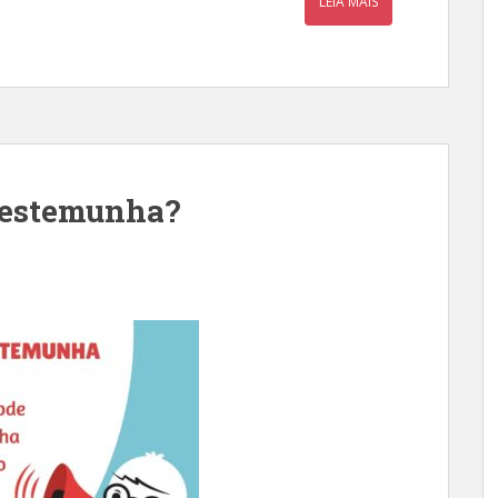
LEIA MAIS
testemunha?