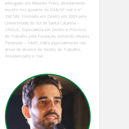
advogado em Ribeirão Preto, devidamente
inscrito nos quadros da OAB/SP sob o nº
298.586. Formado em Direito em 2009 pela
Universidade do Sul de Santa Catarina –
UNISUL, Especialista em Direito e Processo
do Trabalho pela Fundação Armando Alvares
Penteado – FAAP, milita especialmente nas
áreas de alcance do Direito do Trabalho,
Previdenciário e Civil.