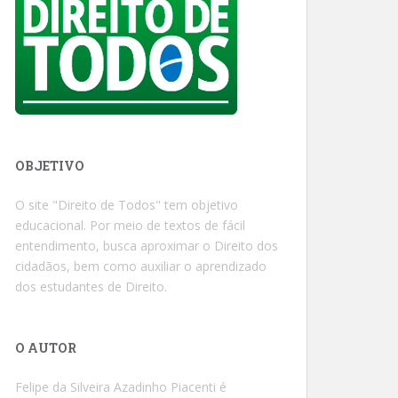
OBJETIVO
O site "Direito de Todos" tem objetivo
educacional. Por meio de textos de fácil
entendimento, busca aproximar o Direito dos
cidadãos, bem como auxiliar o aprendizado
dos estudantes de Direito.
O AUTOR
Felipe da Silveira Azadinho Piacenti é