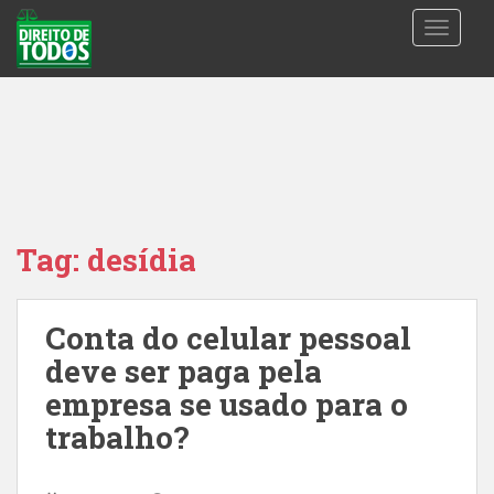
S
TOGGLE
k
i
p
t
o
m
a
i
n
Tag:
desídia
c
o
n
Conta do celular pessoal
t
deve ser paga pela
e
n
empresa se usado para o
t
trabalho?