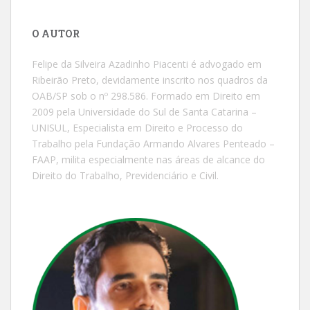
O AUTOR
Felipe da Silveira Azadinho Piacenti é advogado em
Ribeirão Preto, devidamente inscrito nos quadros da
OAB/SP sob o nº 298.586. Formado em Direito em
2009 pela Universidade do Sul de Santa Catarina –
UNISUL, Especialista em Direito e Processo do
Trabalho pela Fundação Armando Alvares Penteado –
FAAP, milita especialmente nas áreas de alcance do
Direito do Trabalho, Previdenciário e Civil.