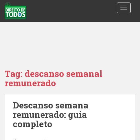
S
TOGGLE
k
i
p
t
o
m
a
i
n
Tag:
descanso semanal
c
remunerado
o
n
t
Descanso semana
e
n
remunerado: guia
t
completo