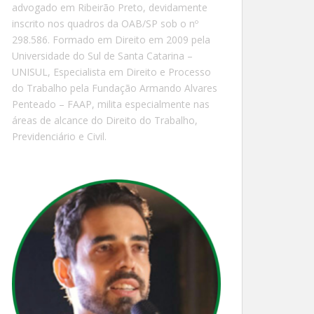
advogado em Ribeirão Preto, devidamente
inscrito nos quadros da OAB/SP sob o nº
298.586. Formado em Direito em 2009 pela
Universidade do Sul de Santa Catarina –
UNISUL, Especialista em Direito e Processo
do Trabalho pela Fundação Armando Alvares
Penteado – FAAP, milita especialmente nas
áreas de alcance do Direito do Trabalho,
Previdenciário e Civil.