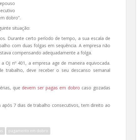
repouso
ecutivo
em dobro”.
uinte situação:
os. Durante certo período de tempo, a sua escala de
trabalho com duas folgas em sequência. A empresa não
estava compensando adequadamente a folga.
e a OJ nº 401, a empresa age de maneira equivocada.
e trabalho, deve receber o seu descanso semanal
érias, que
devem ser pagas em dobro
caso gozadas
 após 7 dias de trabalho consecutivos, tem direito ao
as
pagamento em dobro