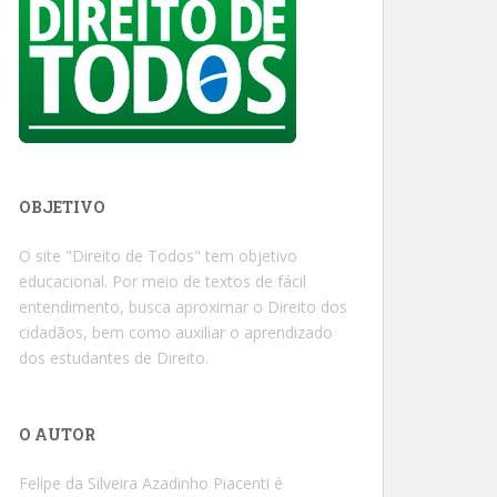
OBJETIVO
O site "Direito de Todos" tem objetivo
educacional. Por meio de textos de fácil
entendimento, busca aproximar o Direito dos
cidadãos, bem como auxiliar o aprendizado
dos estudantes de Direito.
O AUTOR
Felipe da Silveira Azadinho Piacenti é