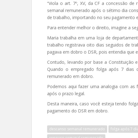
“Viola o art. 7º, XV, da CF a concessão de 
semanal remunerado após o sétimo dia cons
de trabalho, importando no seu pagamento 
Para entender melhor o direito, imagine a seg
Maria trabalha em uma loja de departament
trabalho registrava oito dias seguidos de 
pagava em dobro o DSR, pois entendia que 
Contudo, levando por base a Constituição 
Quando o empregado folga após 7 dias d
remunerado em dobro.
Podemos aqui fazer uma analogia com as f
após o prazo legal.
Desta maneira, caso você esteja tendo folga
pagamento do DSR em dobro.
descanso semanal remunerado
folga após 7 di
repouso semanal remunerado