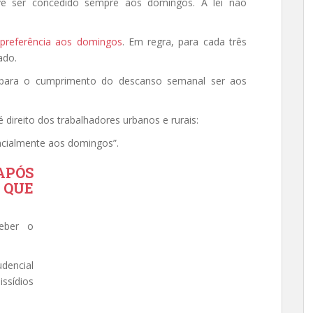
e ser concedido sempre aos domingos. A lei não
a
preferência aos domingos
. Em regra, para cada três
ado.
 para o cumprimento do descanso semanal ser aos
 é direito dos trabalhadores urbanos e rurais:
ncialmente aos domingos”.
APÓS
 QUE
ceber o
udencial
ssídios