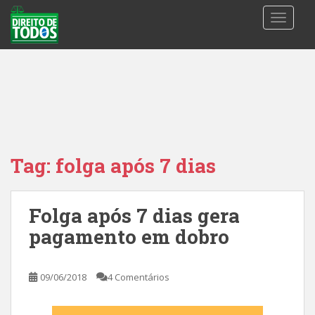
S
TOGGLE
k
i
p
t
o
m
a
i
n
Tag:
folga após 7 dias
c
o
n
Folga após 7 dias gera
t
pagamento em dobro
e
n
t
09/06/2018
4 Comentários