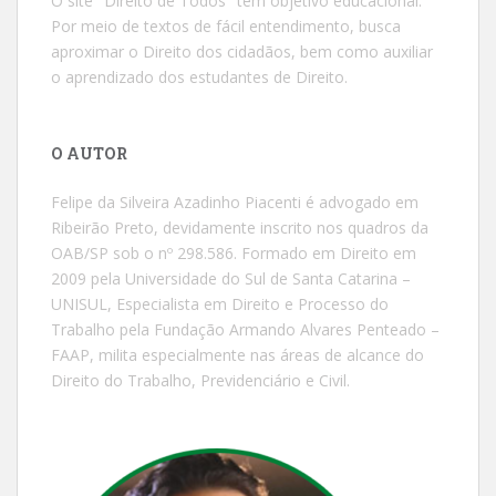
O site "Direito de Todos" tem objetivo educacional.
Por meio de textos de fácil entendimento, busca
aproximar o Direito dos cidadãos, bem como auxiliar
o aprendizado dos estudantes de Direito.
O AUTOR
Felipe da Silveira Azadinho Piacenti é advogado em
Ribeirão Preto, devidamente inscrito nos quadros da
OAB/SP sob o nº 298.586. Formado em Direito em
2009 pela Universidade do Sul de Santa Catarina –
UNISUL, Especialista em Direito e Processo do
Trabalho pela Fundação Armando Alvares Penteado –
FAAP, milita especialmente nas áreas de alcance do
Direito do Trabalho, Previdenciário e Civil.