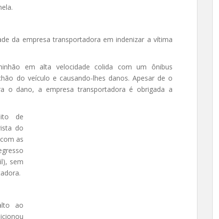
nela.
dade da empresa transportadora em indenizar a vítima
minhão em alta velocidade colida com um ônibus
chão do veículo e causando-lhes danos. Apesar de o
ra o dano, a empresa transportadora é obrigada a
ito de
ista do
 com as
gresso
il), sem
tadora.
alto ao
icionou