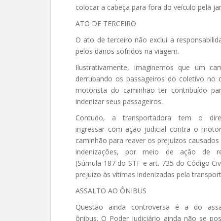
colocar a cabeça para fora do veículo pela ja
ATO DE TERCEIRO
O ato de terceiro não exclui a responsabili
pelos danos sofridos na viagem.
Ilustrativamente, imaginemos que um ca
derrubando os passageiros do coletivo no 
motorista do caminhão ter contribuído pa
indenizar seus passageiros.
Contudo, a transportadora tem o dire
ingressar com ação judicial contra o motor
caminhão para reaver os prejuízos causados
indenizações, por meio de ação de re
(Súmula 187 do STF e art. 735 do Código Civ
prejuízo às vítimas indenizadas pela transpor
ASSALTO AO ÔNIBUS
Questão ainda controversa é a do ass
ônibus. O Poder Judiciário ainda não se pos