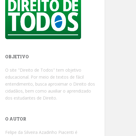
OBJETIVO
O site "Direito de Todos" tem objetivo
educacional. Por meio de textos de fácil
entendimento, busca aproximar o Direito dos
cidadãos, bem como auxiliar o aprendizado
dos estudantes de Direito.
O AUTOR
Felipe da Silveira Azadinho Piacenti é