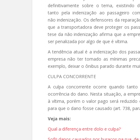
definitivamente sobre o tema, existindo d
tanto pela indenização ao passageiro co
não indenização. Os defensores da reparaç
que a transportadora deve proteger os pas
tese da não indenização afirma que a empr
ser penalizada por algo de que é vítima.
A tendência atual é a indenização dos pass
empresa não ter tomado as mínimas precau
exemplo, deixar o ônibus parado durante mu
CULPA CONCORRENTE
A culpa concorrente ocorre quando tanto
ocorrência do dano. Nesta situação, a empr
à vítima, porém o valor pago será reduzido 
para que o dano fosse causado (art. 738, pará
Veja mais:
Qual a diferença entre dolo e culpa?
Sofri danos causados por buracos na rua, d