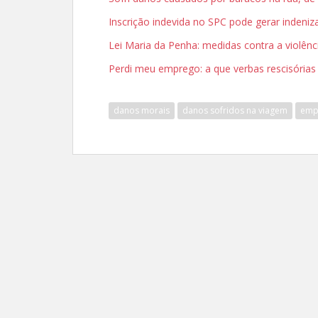
Inscrição indevida no SPC pode gerar indeni
Lei Maria da Penha: medidas contra a violên
Perdi meu emprego: a que verbas rescisórias 
danos morais
danos sofridos na viagem
emp