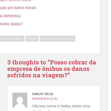
zação por danos morais
cia doméstica
tenho direito?
resas de ônibus
ônibus
transporte de pessoas
3 thoughts to “Posso cobrar da
empresa de ônibus os danos
sofridos na viagem?”
HARLEY SILVA
03/06/2018 às 22:46
Olá meu nome é Harley ,tenho uma