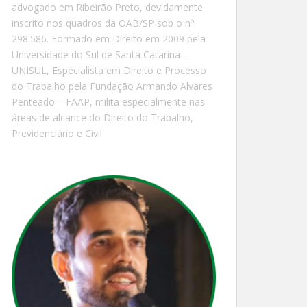
advogado em Ribeirão Preto, devidamente
inscrito nos quadros da OAB/SP sob o nº
298.586. Formado em Direito em 2009 pela
Universidade do Sul de Santa Catarina –
UNISUL, Especialista em Direito e Processo
do Trabalho pela Fundação Armando Alvares
Penteado – FAAP, milita especialmente nas
áreas de alcance do Direito do Trabalho,
Previdenciário e Civil.