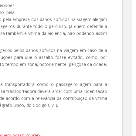
ecisões
mo pela
ão pela empresa dos danos sofridos na viagem alegam
sageiros durante todo o percurso. Já quem defende a
esa também é vítima da violência, não podendo assim
ageiros pelos danos sofridos na viagem em caso de a
ções para que o assalto fosse evitado, como, por
ito tempo em zona, notoriamente, perigosa da cidade.
 a transportadora como o passageiro agem para a
esa transportadora deverá arcar com uma indenização
de acordo com a relevância da contribuição da vítima
grafo único, do Código Civil).
e quem posso cobrar?