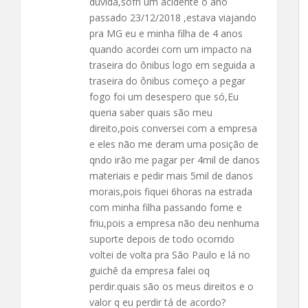
dúvida,sofri um acidente o ano
passado 23/12/2018 ,estava viajando
pra MG eu e minha filha de 4 anos
quando acordei com um impacto na
traseira do ônibus logo em seguida a
traseira do ônibus começo a pegar
fogo foi um desespero que só,Eu
queria saber quais são meu
direito,pois conversei com a empresa
e eles não me deram uma posição de
qndo irão me pagar per 4mil de danos
materiais e pedir mais 5mil de danos
morais,pois fiquei 6horas na estrada
com minha filha passando fome e
friu,pois a empresa não deu nenhuma
suporte depois de todo ocorrido
voltei de volta pra São Paulo e lá no
guichê da empresa falei oq
perdir.quais são os meus direitos e o
valor q eu perdir tá de acordo?