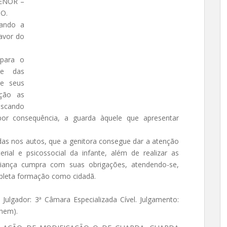
ENOR –
O.
vando a
avor do
 para o
te das
re seus
ação as
uscando
por consequência, a guarda àquele que apresentar
das nos autos, que a genitora consegue dar a atenção
rial e psicossocial da infante, além de realizar as
riança cumpra com suas obrigações, atendendo-se,
pleta formação como cidadã.
 Julgador: 3ª Câmara Especializada Cível. Julgamento:
ehem).