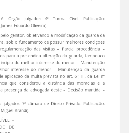
016. Órgão Julgador: 4ª Turma Cível. Publicação:
 James Eduardo Oliveira).
lo genitor, objetivando a modificação da guarda da
tora, sob o fundamento de possuir melhores condições
regulamentação das visitas – Parcial procedência –
ivos para a pretendida alteração da guarda, tampouco
Princípio do melhor interesse do menor – Manutenção
melhor interesse do menor – Manutenção da guarda
e aplicação da multa prevista no art. 6º, III, da Lei nº
ncia que considerou a distância das moradias e a
o na presença da advogada deste – Decisão mantida –
 julgador: 7ª câmara de Direito Privado. Publicação:
 Miguel Brandi).
CÍVEL –
IDO DE