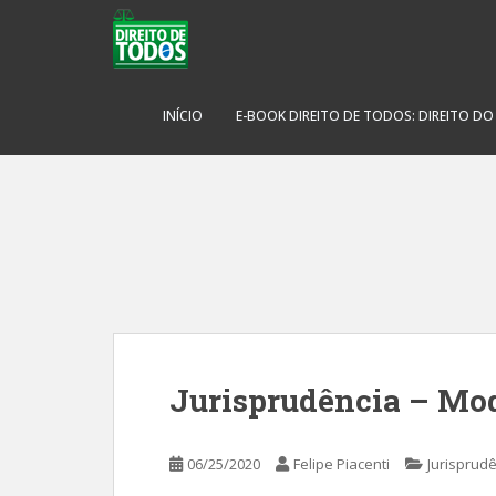
S
k
i
p
t
INÍCIO
E-BOOK DIREITO DE TODOS: DIREITO D
o
m
a
i
n
c
o
n
t
e
Jurisprudência – Mod
n
t
06/25/2020
Felipe Piacenti
Jurisprud