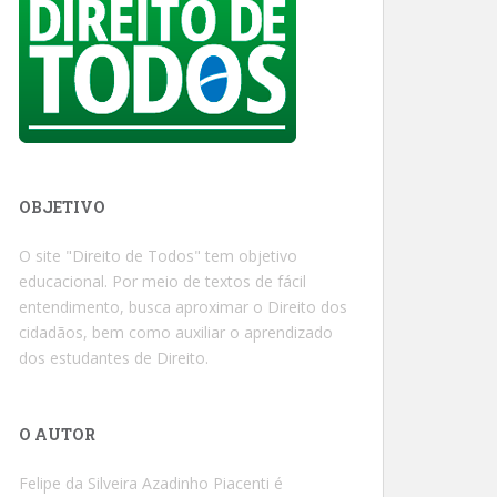
OBJETIVO
O site "Direito de Todos" tem objetivo
educacional. Por meio de textos de fácil
entendimento, busca aproximar o Direito dos
cidadãos, bem como auxiliar o aprendizado
dos estudantes de Direito.
O AUTOR
Felipe da Silveira Azadinho Piacenti é