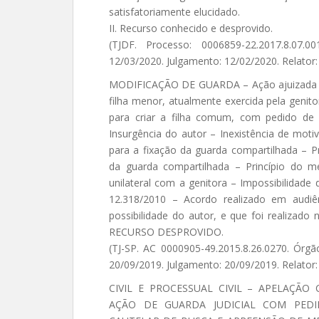
satisfatoriamente elucidado.
II. Recurso conhecido e desprovido.
(TJDF. Processo: 0006859-22.2017.8.07.0
12/03/2020. Julgamento: 12/02/2020. Relator:
MODIFICAÇÃO DE GUARDA – Ação ajuizada pe
filha menor, atualmente exercida pela geni
para criar a filha comum, com pedido de 
Insurgência do autor – Inexistência de mot
para a fixação da guarda compartilhada – 
da guarda compartilhada – Princípio do 
unilateral com a genitora – Impossibilidade d
12.318/2010 – Acordo realizado em audiê
possibilidade do autor, e que foi realizad
RECURSO DESPROVIDO.
(TJ-SP. AC 0000905-49.2015.8.26.0270. Órgão
20/09/2019. Julgamento: 20/09/2019. Relator:
CIVIL E PROCESSUAL CIVIL – APELAÇÃO 
AÇÃO DE GUARDA JUDICIAL COM PED