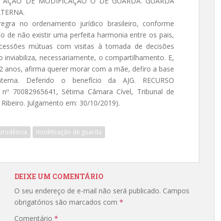
R. AÇÃO DE MODIFICAÇÃO O DE GUARDA. GUARDA
ATERNA.
egra no ordenamento jurídico brasileiro, conforme
ato de não existir uma perfeita harmonia entre os pais,
ncessões mútuas com visitas à tomada de decisões
inviabiliza, necessariamente, o compartilhamento. E,
2 anos, afirma querer morar com a mãe, defiro a base
aterna. Deferido o benefício da AJG. RECURSO
nº 70082965641, Sétima Câmara Cível, Tribunal de
s Ribeiro. Julgamento em: 30/10/2019).
sprudência
modificação de guarda
DEIXE UM COMENTÁRIO
O seu endereço de e-mail não será publicado.
Campos
obrigatórios são marcados com
*
Comentário
*