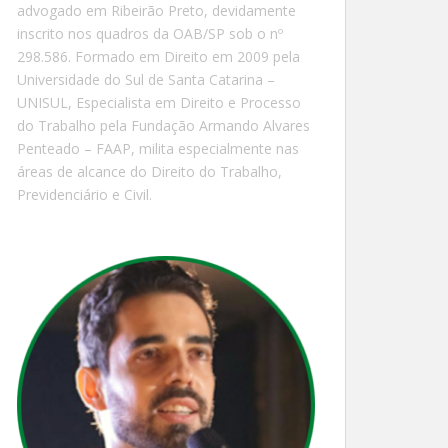
advogado em Ribeirão Preto, devidamente
inscrito nos quadros da OAB/SP sob o nº
298.586. Formado em Direito em 2009 pela
Universidade do Sul de Santa Catarina –
UNISUL, Especialista em Direito e Processo
do Trabalho pela Fundação Armando Alvares
Penteado – FAAP, milita especialmente nas
áreas de alcance do Direito do Trabalho,
Previdenciário e Civil.