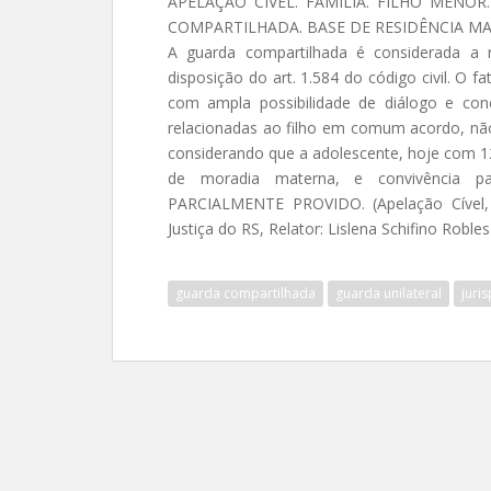
APELAÇÃO CÍVEL. FAMÍLIA. FILHO MENO
COMPARTILHADA. BASE DE RESIDÊNCIA M
A guarda compartilhada é considerada a r
disposição do art. 1.584 do código civil. O f
com ampla possibilidade de diálogo e co
relacionadas ao filho em comum acordo, não 
considerando que a adolescente, hoje com 1
de moradia materna, e convivência p
PARCIALMENTE PROVIDO. (Apelação Cível, 
Justiça do RS, Relator: Lislena Schifino Roble
guarda compartilhada
guarda unilateral
juri