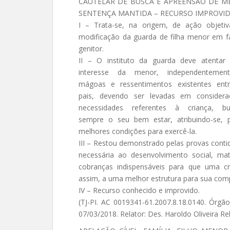
CAUTELAR DE BUSCA E APREENSÃO DE M
SENTENÇA MANTIDA – RECURSO IMPROVID
I – Trata-se, na origem, de ação objeti
modificação da guarda de filha menor em f
genitor.
II – O instituto da guarda deve atentar
interesse da menor, independentemen
mágoas e ressentimentos existentes ent
pais, devendo ser levadas em consider
necessidades referentes à criança, b
sempre o seu bem estar, atribuindo-se, 
melhores condições para exercê-la.
III – Restou demonstrado pelas provas conti
necessária ao desenvolvimento social, mate
cobranças indispensáveis para que uma c
assim, a uma melhor estrutura para sua com
IV – Recurso conhecido e improvido.
(TJ-PI. AC 0019341-61.2007.8.18.0140. Órgão
07/03/2018. Relator: Des. Haroldo Oliveira R