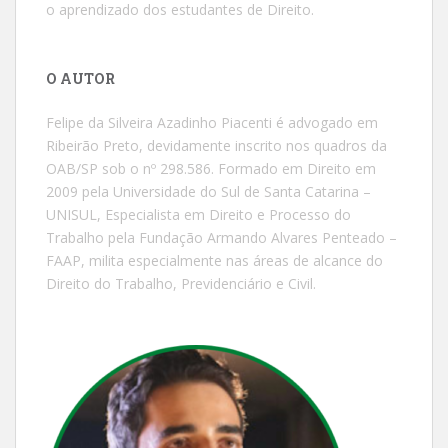
o aprendizado dos estudantes de Direito.
O AUTOR
Felipe da Silveira Azadinho Piacenti é advogado em
Ribeirão Preto, devidamente inscrito nos quadros da
OAB/SP sob o nº 298.586. Formado em Direito em
2009 pela Universidade do Sul de Santa Catarina –
UNISUL, Especialista em Direito e Processo do
Trabalho pela Fundação Armando Alvares Penteado –
FAAP, milita especialmente nas áreas de alcance do
Direito do Trabalho, Previdenciário e Civil.