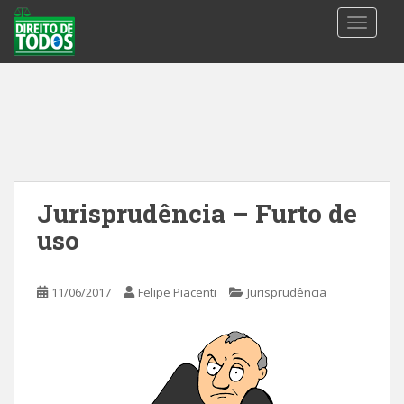
S
TOGGLE
k
i
p
t
o
m
a
i
n
Jurisprudência – Furto de
c
uso
o
n
t
11/06/2017
Felipe Piacenti
Jurisprudência
e
n
t