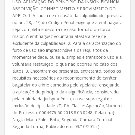
USO. APLICAÇÃO DO PRINCÍPIO DA INSIGNIFICÂNCIA.
ABSOLVIÇÃO. CONHECIMENTO E PROVIMENTO DO
APELO. 1. A causa de exclusão da culpabilidade, prevista
no art. 28, §1º, do Código Penal exige que a embriaguez
seja completa e decorra de caso fortuito ou força
maior. A embriaguez voluntária afasta a tese de
excludente da culpabilidade. 2. Para a caracterização do
furto de uso são imprescindíveis os requisitos da
momentaneidade, ou seja, simples e transitório uso e a
voluntária restituição, o que não ocorreu no caso dos
autos. 3. Encontram-se presentes, entretanto, todos os
requisitos necessários ao reconhecimento do caráter
bagatelar do crime cometido pelo apelante, ensejando
a aplicação do princípio da insignificância, considerado,
pela maioria da jurisprudência, causa supralegal de
exclusão de tipicidade. (TJ-PA. Classe: Apelação,Número
do Processo: 0004476-50.2013.8.05.0248, Relator(a):
Nágila Maria Sales Brito, Segunda Camara Criminal –
Segunda Turma, Publicado em: 03/10/2015 )