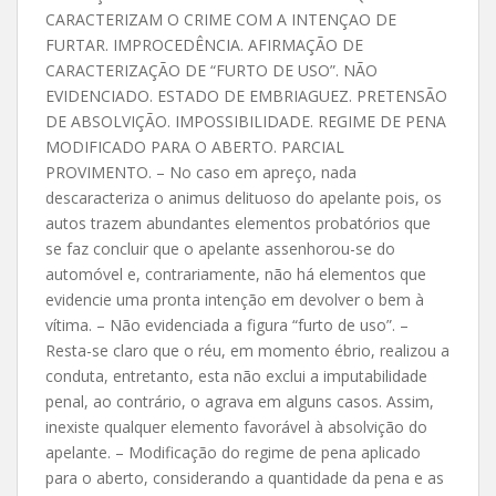
CARACTERIZAM O CRIME COM A INTENÇAO DE
FURTAR. IMPROCEDÊNCIA. AFIRMAÇÃO DE
CARACTERIZAÇÃO DE “FURTO DE USO”. NÃO
EVIDENCIADO. ESTADO DE EMBRIAGUEZ. PRETENSÃO
DE ABSOLVIÇÃO. IMPOSSIBILIDADE. REGIME DE PENA
MODIFICADO PARA O ABERTO. PARCIAL
PROVIMENTO. – No caso em apreço, nada
descaracteriza o animus delituoso do apelante pois, os
autos trazem abundantes elementos probatórios que
se faz concluir que o apelante assenhorou-se do
automóvel e, contrariamente, não há elementos que
evidencie uma pronta intenção em devolver o bem à
vítima. – Não evidenciada a figura “furto de uso”. –
Resta-se claro que o réu, em momento ébrio, realizou a
conduta, entretanto, esta não exclui a imputabilidade
penal, ao contrário, o agrava em alguns casos. Assim,
inexiste qualquer elemento favorável à absolvição do
apelante. – Modificação do regime de pena aplicado
para o aberto, considerando a quantidade da pena e as