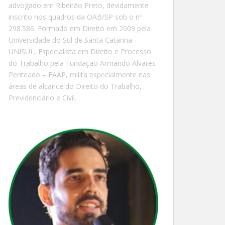
advogado em Ribeirão Preto, devidamente
inscrito nos quadros da OAB/SP sob o nº
298.586. Formado em Direito em 2009 pela
Universidade do Sul de Santa Catarina –
UNISUL, Especialista em Direito e Processo
do Trabalho pela Fundação Armando Alvares
Penteado – FAAP, milita especialmente nas
áreas de alcance do Direito do Trabalho,
Previdenciário e Civil.