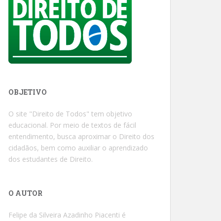
OBJETIVO
O site "Direito de Todos" tem objetivo
educacional. Por meio de textos de fácil
entendimento, busca aproximar o Direito dos
cidadãos, bem como auxiliar o aprendizado
dos estudantes de Direito.
O AUTOR
Felipe da Silveira Azadinho Piacenti é