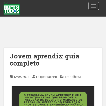
S
TOGGLE
k
i
p
t
o
m
a
i
n
Jovem aprendiz: guia
c
completo
o
n
t
12/05/2024
Felipe Piacenti
Trabalhista
e
n
t