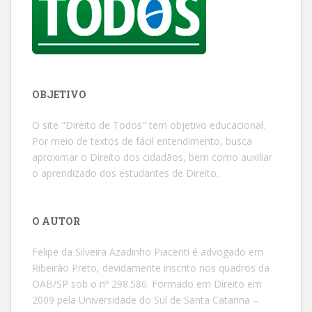
OBJETIVO
O site "Direito de Todos" tem objetivo educacional.
Por meio de textos de fácil entendimento, busca
aproximar o Direito dos cidadãos, bem como auxiliar
o aprendizado dos estudantes de Direito.
O AUTOR
Felipe da Silveira Azadinho Piacenti é advogado em
Ribeirão Preto, devidamente inscrito nos quadros da
OAB/SP sob o nº 298.586. Formado em Direito em
2009 pela Universidade do Sul de Santa Catarina –