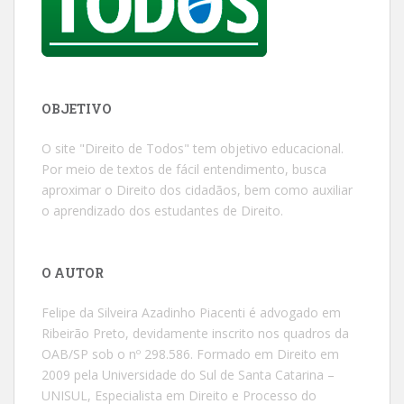
OBJETIVO
O site "Direito de Todos" tem objetivo educacional.
Por meio de textos de fácil entendimento, busca
aproximar o Direito dos cidadãos, bem como auxiliar
o aprendizado dos estudantes de Direito.
O AUTOR
Felipe da Silveira Azadinho Piacenti é advogado em
Ribeirão Preto, devidamente inscrito nos quadros da
OAB/SP sob o nº 298.586. Formado em Direito em
2009 pela Universidade do Sul de Santa Catarina –
UNISUL, Especialista em Direito e Processo do