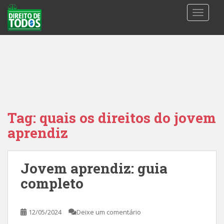
S
TOGGLE
k
i
p
t
o
m
a
i
n
Tag:
quais os direitos do jovem
c
aprendiz
o
n
t
Jovem aprendiz: guia
e
n
completo
t
12/05/2024
Deixe um comentário