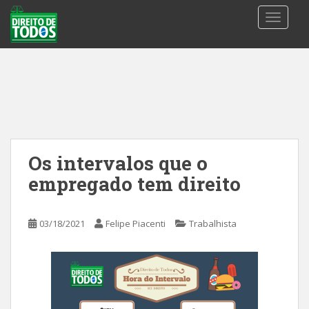
S
TOGGLE
k
i
p
t
o
m
a
i
n
Os intervalos que o
c
empregado tem direito
o
n
t
03/18/2021
Felipe Piacenti
Trabalhista
e
n
t