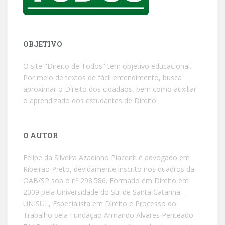
OBJETIVO
O site "Direito de Todos" tem objetivo educacional.
Por meio de textos de fácil entendimento, busca
aproximar o Direito dos cidadãos, bem como auxiliar
o aprendizado dos estudantes de Direito.
O AUTOR
Felipe da Silveira Azadinho Piacenti é advogado em
Ribeirão Preto, devidamente inscrito nos quadros da
OAB/SP sob o nº 298.586. Formado em Direito em
2009 pela Universidade do Sul de Santa Catarina –
UNISUL, Especialista em Direito e Processo do
Trabalho pela Fundação Armando Alvares Penteado –