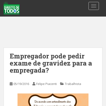
S
TOGGLE
k
i
p
t
o
m
a
i
n
Empregador pode pedir
c
exame de gravidez para a
o
n
empregada?
t
e
05/19/2016
Felipe Piacenti
Trabalhista
n
t