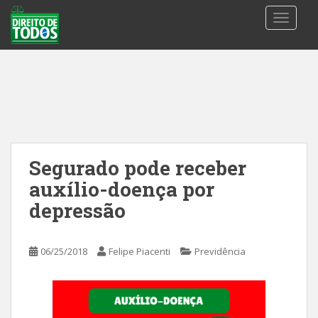
S
TOGGLE
k
i
p
t
o
m
a
i
n
Segurado pode receber
c
auxílio-doença por
o
n
depressão
t
e
06/25/2018
Felipe Piacenti
Previdência
n
t