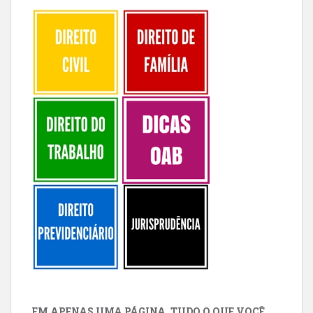
EM APENAS UMA PÁGINA, TUDO O QUE VOCÊ