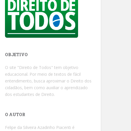
OBJETIVO
O site "Direito de Todos" tem objetivo
educacional. Por meio de textos de fácil
entendimento, busca aproximar o Direito dos
cidadãos, bem como auxiliar o aprendizado
dos estudantes de Direito.
O AUTOR
Felipe da Silveira Azadinho Piacenti é