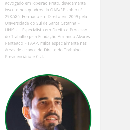
advogado em Ribeirão Preto, devidamente
inscrito nos quadros da OAB/SP sob o nº
298.586. Formado em Direito em 2009 pela
Universidade do Sul de Santa Catarina –
UNISUL, Especialista em Direito e Processo
do Trabalho pela Fundação Armando Alvares
Penteado – FAAP, milita especialmente nas
áreas de alcance do Direito do Trabalho,
Previdenciário e Civil.