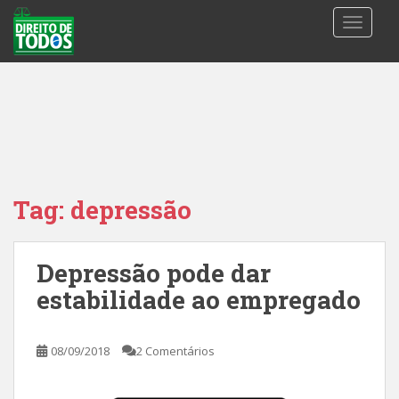
S
TOGGLE
k
i
p
t
o
m
a
i
n
Tag:
depressão
c
o
n
Depressão pode dar
t
estabilidade ao empregado
e
n
t
08/09/2018
2 Comentários