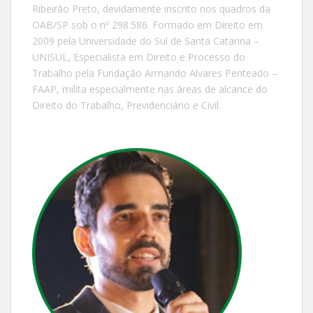
Ribeirão Preto, devidamente inscrito nos quadros da
OAB/SP sob o nº 298.586. Formado em Direito em
2009 pela Universidade do Sul de Santa Catarina –
UNISUL, Especialista em Direito e Processo do
Trabalho pela Fundação Armando Alvares Penteado –
FAAP, milita especialmente nas áreas de alcance do
Direito do Trabalho, Previdenciário e Civil.