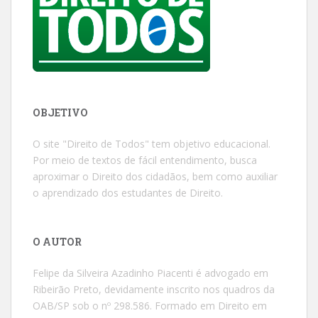
OBJETIVO
O site "Direito de Todos" tem objetivo educacional.
Por meio de textos de fácil entendimento, busca
aproximar o Direito dos cidadãos, bem como auxiliar
o aprendizado dos estudantes de Direito.
O AUTOR
Felipe da Silveira Azadinho Piacenti é advogado em
Ribeirão Preto, devidamente inscrito nos quadros da
OAB/SP sob o nº 298.586. Formado em Direito em