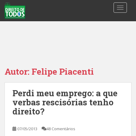
S
TOGGLE
k
i
p
t
o
m
a
i
n
Autor:
Felipe Piacenti
c
o
n
Perdi meu emprego: a que
t
verbas rescisórias tenho
e
n
direito?
t
07/05/2013
48 Comentários