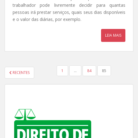
trabalhador pode livremente decidir para quantas
pessoas irá prestar serviços, quais seus dias disponíveis
e o valor das diárias, por exemplo.
LEIA MAIS
PAGINAÇÃO
1
…
84
85
RECENTES
DE
POSTS