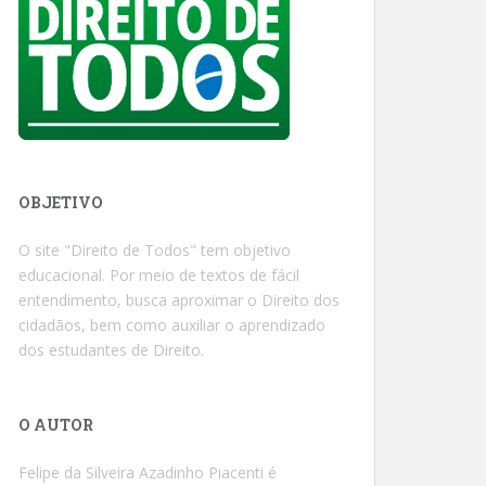
OBJETIVO
O site "Direito de Todos" tem objetivo
educacional. Por meio de textos de fácil
entendimento, busca aproximar o Direito dos
cidadãos, bem como auxiliar o aprendizado
dos estudantes de Direito.
O AUTOR
Felipe da Silveira Azadinho Piacenti é