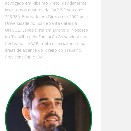
advogado em Ribeirão Preto, devidamente
inscrito nos quadros da OAB/SP sob o nº
298.586. Formado em Direito em 2009 pela
Universidade do Sul de Santa Catarina –
UNISUL, Especialista em Direito e Processo
do Trabalho pela Fundação Armando Alvares
Penteado – FAAP, milita especialmente nas
áreas de alcance do Direito do Trabalho,
Previdenciário e Civil.