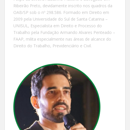
Ribeirão Preto, devidamente inscrito nos quadros da
OAB/SP sob o nº 298.586. Formado em Direito em
2009 pela Universidade do Sul de Santa Catarina –
UNISUL, Especialista em Direito e Processo do
Trabalho pela Fundação Armando Alvares Penteado –
FAAP, milita especialmente nas áreas de alcance do
Direito do Trabalho, Previdenciário e Civil.