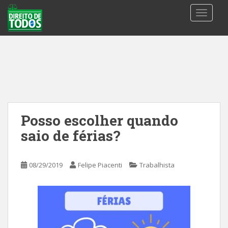
S
TOGGLE
k
i
p
t
o
m
a
i
n
Posso escolher quando
c
saio de férias?
o
n
t
08/29/2019
Felipe Piacenti
Trabalhista
e
n
t