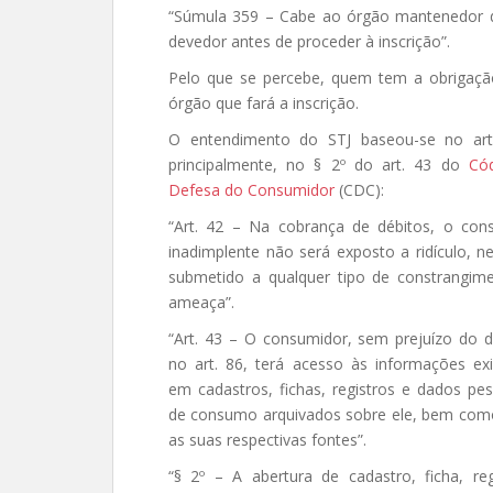
“Súmula 359 – Cabe ao órgão mantenedor d
devedor antes de proceder à inscrição”.
Pelo que se percebe, quem tem a obrigaçã
órgão que fará a inscrição.
O entendimento do STJ baseou-se no art
principalmente, no § 2º do art. 43 do
Có
Defesa do Consumidor
(CDC):
“Art. 42 – Na cobrança de débitos, o con
inadimplente não será exposto a ridículo, n
submetido a qualquer tipo de constrangim
ameaça”.
“Art. 43 – O consumidor, sem prejuízo do d
no art. 86, terá acesso às informações exi
em cadastros, fichas, registros e dados pes
de consumo arquivados sobre ele, bem com
as suas respectivas fontes”.
“§ 2º – A abertura de cadastro, ficha, r