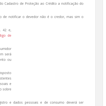
o Cadastro de Proteção ao Crédito a notificação do
o de notificar o devedor não é o credor, mas sim o
. 42 e,
digo de
sumidor
em será
ento ou
isposto
stentes
soais e
o sobre
egistro e dados pessoais e de consumo deverá ser