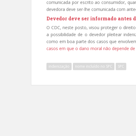
comunicada por escrito ao consumidor, quan
devedora deve ser-lhe comunicada com antec
Devedor deve ser informado antes d
O CDC, neste posto, visou proteger o direit
a possibilidade de o devedor pleitear inde
como em boa parte dos casos que envolvem 
casos em que o dano moral não depende de
indenização
nome incluído no SPC
SPC