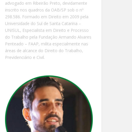
advogado em Ribeirão Preto, devidamente
inscrito nos quadros da OAB/SP sob o nº
298.586. Formado em Direito em 2009 pela
Universidade do Sul de Santa Catarina –
UNISUL, Especialista em Direito e Processo
do Trabalho pela Fundação Armando Alvares
Penteado – FAAP, milita especialmente nas
áreas de alcance do Direito do Trabalho,
Previdenciário e Civil.