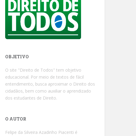
OBJETIVO
O site "Direito de Todos" tem objetivo
educacional. Por meio de textos de fácil
entendimento, busca aproximar o Direito dos
cidadãos, bem como auxiliar o aprendizado
dos estudantes de Direito.
O AUTOR
Felipe da Silveira Azadinho Piacenti é