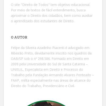
O site "Direito de Todos" tem objetivo educacional.
Por meio de textos de fácil entendimento, busca
aproximar o Direito dos cidadãos, bem como auxiliar
o aprendizado dos estudantes de Direito.
O AUTOR
Felipe da Silveira Azadinho Piacenti é advogado em
Ribeirão Preto, devidamente inscrito nos quadros da
OAB/SP sob o nº 298.586. Formado em Direito em
2009 pela Universidade do Sul de Santa Catarina –
UNISUL, Especialista em Direito e Processo do
Trabalho pela Fundação Armando Alvares Penteado –
FAAP, milita especialmente nas áreas de alcance do
Direito do Trabalho, Previdenciário e Civil.