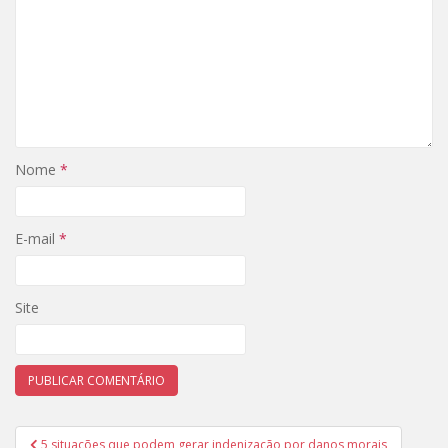
Nome
*
E-mail
*
Site
Navegação
5 situações que podem gerar indenização por danos morais