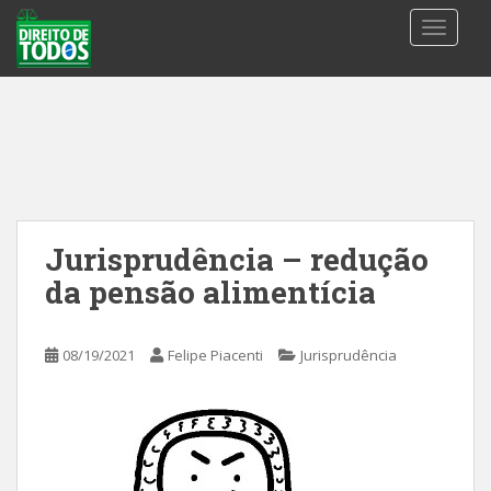
S
TOGGLE
k
i
p
t
o
m
a
i
n
Jurisprudência – redução
c
da pensão alimentícia
o
n
t
08/19/2021
Felipe Piacenti
Jurisprudência
e
n
t