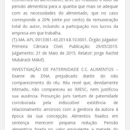
pensão alimentícia para a quantia que mais se adequar
com as necessidades do alimentado, que no caso
corresponde a 20% (vinte por cento) da remuneração
total do autor, incluindo a participação nos lucros da
empresa em que trabalha.
(TJ-MA. APL 0013361-43.2014.8.10.0001. Órgão Julgador:
Primeira Câmara Cível. Publicação: 29/05/2015.
Julgamento: 21 de Maio de 2015. Relator: Jorge Rachid
Mubárack Maluf).
INVESTIGAÇÃO DE PATERNIDADE C.C. ALIMENTOS –
Exame de DNA prejudicado diante do não
comparecimento do réu. Réu revel que, devidamente
intimado, não compareceu ao IMESC, nem justificou
sua ausência. Presunção juris tantum de paternidade
corroborada pela indiscutível existência de
relacionamento amoroso com a genitora da autora à
época da sua concepção. Alimentos fixados em
sentença merecem pequena redução. Pensão
alimentícia fixada no valor equivalente a metade do