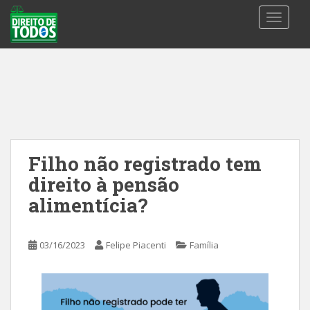
S
TOGGLE
k
i
p
t
o
m
a
i
n
Filho não registrado tem
c
direito à pensão
o
n
alimentícia?
t
e
03/16/2023
Felipe Piacenti
Família
n
t