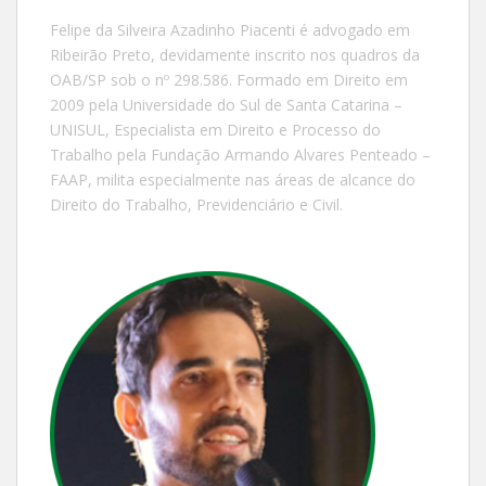
Felipe da Silveira Azadinho Piacenti é advogado em
Ribeirão Preto, devidamente inscrito nos quadros da
OAB/SP sob o nº 298.586. Formado em Direito em
2009 pela Universidade do Sul de Santa Catarina –
UNISUL, Especialista em Direito e Processo do
Trabalho pela Fundação Armando Alvares Penteado –
FAAP, milita especialmente nas áreas de alcance do
Direito do Trabalho, Previdenciário e Civil.