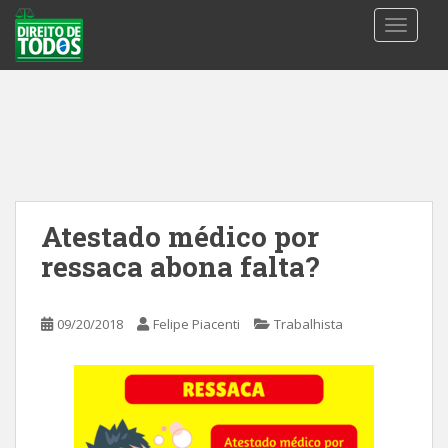
S
TOGGLE
k
i
p
t
o
m
a
i
n
Atestado médico por
c
ressaca abona falta?
o
n
t
09/20/2018
Felipe Piacenti
Trabalhista
e
n
t