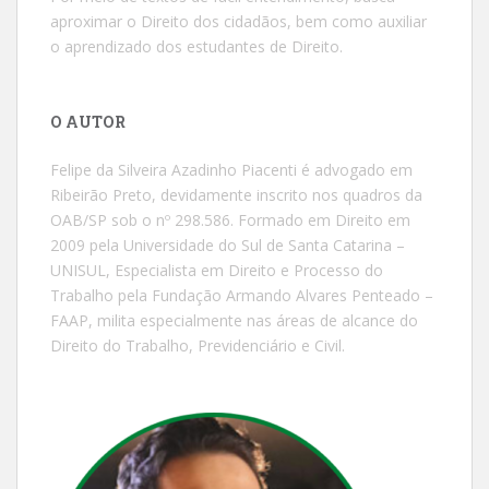
aproximar o Direito dos cidadãos, bem como auxiliar
o aprendizado dos estudantes de Direito.
O AUTOR
Felipe da Silveira Azadinho Piacenti é advogado em
Ribeirão Preto, devidamente inscrito nos quadros da
OAB/SP sob o nº 298.586. Formado em Direito em
2009 pela Universidade do Sul de Santa Catarina –
UNISUL, Especialista em Direito e Processo do
Trabalho pela Fundação Armando Alvares Penteado –
FAAP, milita especialmente nas áreas de alcance do
Direito do Trabalho, Previdenciário e Civil.