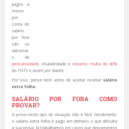
pagos a
menor
por
conta do
salário
por fora
são os
adicionai
s de
periculosidade
, insalubridade e
noturno
,
multa de 40%
do FGTS e assim por diante.
Por isso, pense bem antes de aceitar receber
salário
extra folha
.
SALÁRIO POR FORA COMO
PROVAR?
A prova neste tipo de situação não é fácil. Geralmente,
o salário extra folha é pago em dinheiro o que dificulta
a sua prova. Já trabalhamos em casos que depoimentos