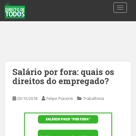
S
TOGGLE
k
i
p
t
o
m
a
i
n
Salário por fora: quais os
c
direitos do empregado?
o
n
t
03/15/2018
Felipe Piacenti
Trabalhista
e
n
t