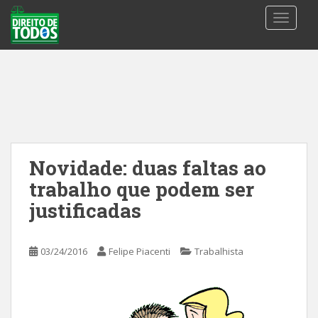
S
TOGGLE
k
i
p
t
o
m
a
i
n
Novidade: duas faltas ao
c
trabalho que podem ser
o
n
justificadas
t
e
03/24/2016
Felipe Piacenti
Trabalhista
n
t