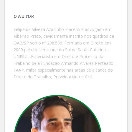
O AUTOR
Felipe da Silveira Azadinho Piacenti é advogado em
Ribeirão Preto, devidamente inscrito nos quadros da
OAB/SP sob o nº 298.586. Formado em Direito em
2009 pela Universidade do Sul de Santa Catarina –
UNISUL, Especialista em Direito e Processo do
Trabalho pela Fundação Armando Alvares Penteado –
FAAP, milita especialmente nas áreas de alcance do
Direito do Trabalho, Previdenciário e Civil.