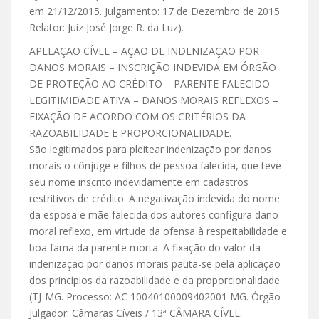
em 21/12/2015. Julgamento: 17 de Dezembro de 2015.
Relator: Juiz José Jorge R. da Luz).
APELAÇÃO CÍVEL – AÇÃO DE INDENIZAÇÃO POR
DANOS MORAIS – INSCRIÇÃO INDEVIDA EM ÓRGÃO
DE PROTEÇÃO AO CRÉDITO – PARENTE FALECIDO –
LEGITIMIDADE ATIVA – DANOS MORAIS REFLEXOS –
FIXAÇÃO DE ACORDO COM OS CRITÉRIOS DA
RAZOABILIDADE E PROPORCIONALIDADE.
São legitimados para pleitear indenização por danos
morais o cônjuge e filhos de pessoa falecida, que teve
seu nome inscrito indevidamente em cadastros
restritivos de crédito. A negativação indevida do nome
da esposa e mãe falecida dos autores configura dano
moral reflexo, em virtude da ofensa à respeitabilidade e
boa fama da parente morta. A fixação do valor da
indenização por danos morais pauta-se pela aplicação
dos princípios da razoabilidade e da proporcionalidade.
(TJ-MG. Processo: AC 10040100009402001 MG. Órgão
Julgador: Câmaras Cíveis / 13ª CÂMARA CÍVEL.