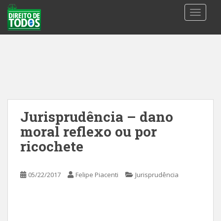
S
TOGGLE
k
i
p
t
o
m
a
i
n
Jurisprudência – dano
c
moral reflexo ou por
o
n
ricochete
t
e
05/22/2017
Felipe Piacenti
Jurisprudência
n
t