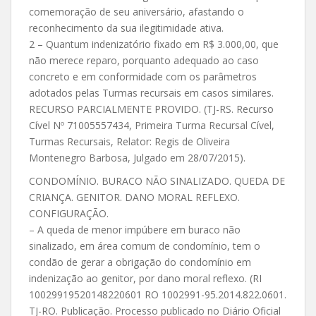
comemoração de seu aniversário, afastando o
reconhecimento da sua ilegitimidade ativa.
2 – Quantum indenizatório fixado em R$ 3.000,00, que
não merece reparo, porquanto adequado ao caso
concreto e em conformidade com os parâmetros
adotados pelas Turmas recursais em casos similares.
RECURSO PARCIALMENTE PROVIDO. (TJ-RS. Recurso
Cível Nº 71005557434, Primeira Turma Recursal Cível,
Turmas Recursais, Relator: Regis de Oliveira
Montenegro Barbosa, Julgado em 28/07/2015).
CONDOMÍNIO. BURACO NÃO SINALIZADO. QUEDA DE
CRIANÇA. GENITOR. DANO MORAL REFLEXO.
CONFIGURAÇÃO.
– A queda de menor impúbere em buraco não
sinalizado, em área comum de condomínio, tem o
condão de gerar a obrigação do condomínio em
indenização ao genitor, por dano moral reflexo. (RI
10029919520148220601 RO 1002991-95.2014.822.0601.
TJ-RO. Publicação. Processo publicado no Diário Oficial