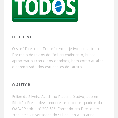
OBJETIVO
O site "Direito de Todos" tem objetivo educacional.
Por meio de textos de fácil entendimento, busca
aproximar o Direito dos cidadãos, bem como auxiliar
o aprendizado dos estudantes de Direito.
O AUTOR
Felipe da Silveira Azadinho Piacenti é advogado em
Ribeirão Preto, devidamente inscrito nos quadros da
OAB/SP sob o nº 298.586. Formado em Direito em
2009 pela Universidade do Sul de Santa Catarina –