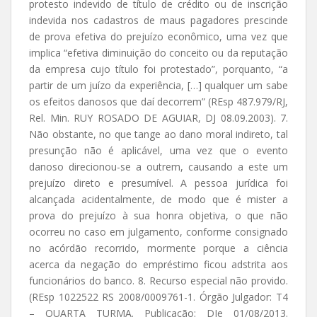
protesto indevido de título de crédito ou de inscrição
indevida nos cadastros de maus pagadores prescinde
de prova efetiva do prejuízo econômico, uma vez que
implica “efetiva diminuição do conceito ou da reputação
da empresa cujo título foi protestado”, porquanto, “a
partir de um juízo da experiência, […] qualquer um sabe
os efeitos danosos que daí decorrem” (REsp 487.979/RJ,
Rel. Min. RUY ROSADO DE AGUIAR, DJ 08.09.2003). 7.
Não obstante, no que tange ao dano moral indireto, tal
presunção não é aplicável, uma vez que o evento
danoso direcionou-se a outrem, causando a este um
prejuízo direto e presumível. A pessoa jurídica foi
alcançada acidentalmente, de modo que é mister a
prova do prejuízo à sua honra objetiva, o que não
ocorreu no caso em julgamento, conforme consignado
no acórdão recorrido, mormente porque a ciência
acerca da negação do empréstimo ficou adstrita aos
funcionários do banco. 8. Recurso especial não provido.
(REsp 1022522 RS 2008/0009761-1. Órgão Julgador: T4
– QUARTA TURMA. Publicação: DJe 01/08/2013.