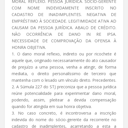
MORAL REFLEXO. PESSOA JURÍDICA. SÓCIO-GERENTE
COM NOME INDEVIDAMENTE INSCRITO NO
CADASTRO DE INADIMPLENTES. NEGATIVA DE
EMPRÉSTIMO À SOCIEDADE. LEGITIMIDADE ATIVA AD
CAUSAM DA PESSOA JURÍDICA. ABALO DE CRÉDITO.
NÃO OCORRÊNCIA DE DANO IN RE IPSA.
NECESSIDADE DE COMPROVAÇÃO DA OFENSA À
HONRA OBJETIVA.
1. O dano moral reflexo, indireto ou por ricochete é
aquele que, originado necessariamente do ato causador
de prejuízo a uma pessoa, venha a atingir, de forma
mediata, o direito personalíssimo de terceiro que
mantenha com o lesado um vínculo direto. Precedentes.
2. A Súmula 227 do STJ preconiza que a pessoa jurídica
reúne potencialidade para experimentar dano moral,
podendo, assim, pleitear a devida compensação
quando for atingida em sua honra objetiva.
3. No caso concreto, é incontroversa a inscrição
indevida do nome do sócio-gerente da recorrente no
cadastro de inadimplentes, acarretando a esta a