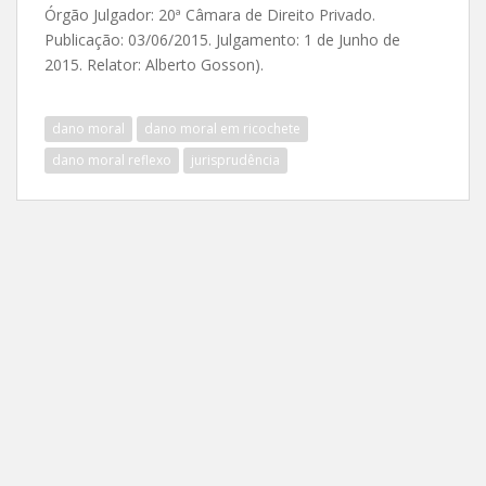
Órgão Julgador: 20ª Câmara de Direito Privado.
Publicação: 03/06/2015. Julgamento: 1 de Junho de
2015. Relator: Alberto Gosson).
dano moral
dano moral em ricochete
dano moral reflexo
jurisprudência