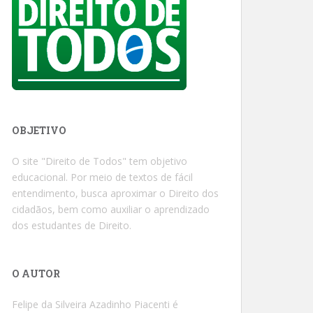
OBJETIVO
O site "Direito de Todos" tem objetivo
educacional. Por meio de textos de fácil
entendimento, busca aproximar o Direito dos
cidadãos, bem como auxiliar o aprendizado
dos estudantes de Direito.
O AUTOR
Felipe da Silveira Azadinho Piacenti é