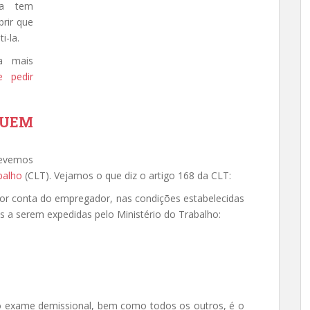
da tem
brir que
i-la.
a mais
 pedir
QUEM
devemos
balho
(CLT). Vejamos o que diz o artigo 168 da CLT:
por conta do empregador, nas condições estabelecidas
s a serem expedidas pelo Ministério do Trabalho:
 o exame demissional, bem como todos os outros, é o