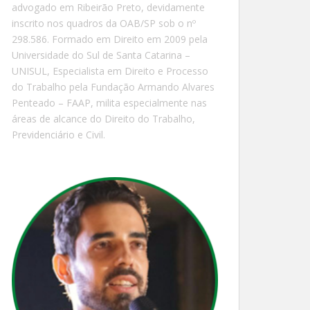
advogado em Ribeirão Preto, devidamente
inscrito nos quadros da OAB/SP sob o nº
298.586. Formado em Direito em 2009 pela
Universidade do Sul de Santa Catarina –
UNISUL, Especialista em Direito e Processo
do Trabalho pela Fundação Armando Alvares
Penteado – FAAP, milita especialmente nas
áreas de alcance do Direito do Trabalho,
Previdenciário e Civil.