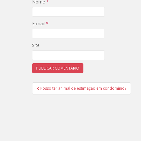
Nome
*
E-mail
*
Site
Navegação
Posso ter animal de estimação em condomínio?
de
Post