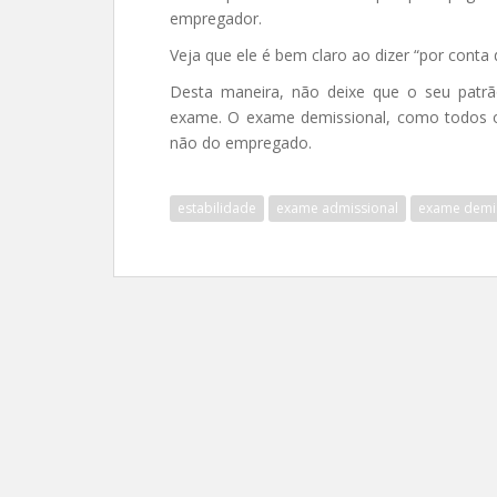
empregador.
Veja que ele é bem claro ao dizer “por conta
Desta maneira, não deixe que o seu patr
exame. O exame demissional, como todos o
não do empregado.
estabilidade
exame admissional
exame demi