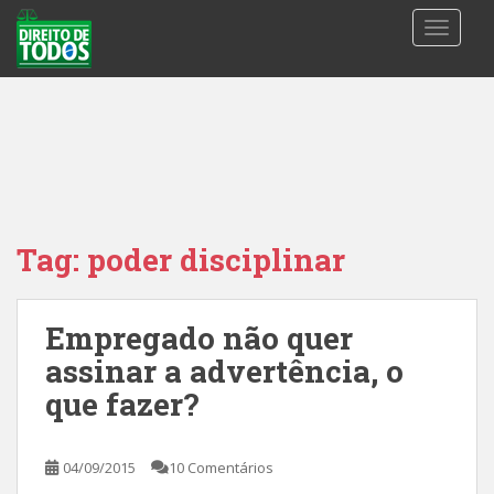
S
TOGGLE
k
i
p
t
o
m
a
i
n
Tag:
poder disciplinar
c
o
n
Empregado não quer
t
assinar a advertência, o
e
n
que fazer?
t
04/09/2015
10 Comentários