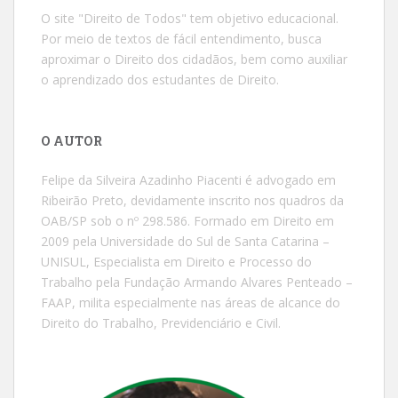
O site "Direito de Todos" tem objetivo educacional.
Por meio de textos de fácil entendimento, busca
aproximar o Direito dos cidadãos, bem como auxiliar
o aprendizado dos estudantes de Direito.
O AUTOR
Felipe da Silveira Azadinho Piacenti é advogado em
Ribeirão Preto, devidamente inscrito nos quadros da
OAB/SP sob o nº 298.586. Formado em Direito em
2009 pela Universidade do Sul de Santa Catarina –
UNISUL, Especialista em Direito e Processo do
Trabalho pela Fundação Armando Alvares Penteado –
FAAP, milita especialmente nas áreas de alcance do
Direito do Trabalho, Previdenciário e Civil.