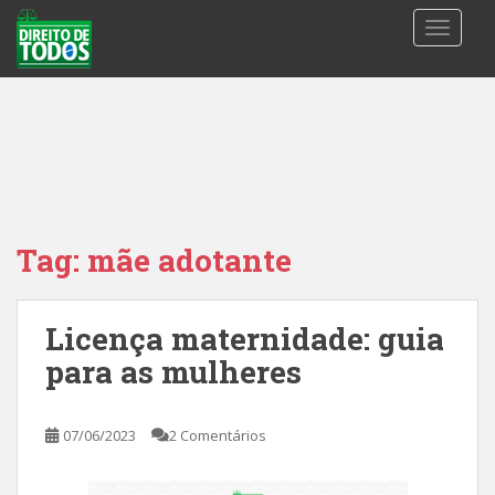
S
TOGGLE
k
i
p
t
o
m
a
i
n
Tag:
mãe adotante
c
o
n
Licença maternidade: guia
t
para as mulheres
e
n
t
07/06/2023
2 Comentários