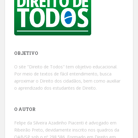
OBJETIVO
O site "Direito de Todos" tem objetivo educacional.
Por meio de textos de fácil entendimento, busca
aproximar o Direito dos cidadãos, bem como auxiliar
o aprendizado dos estudantes de Direito.
O AUTOR
Felipe da Silveira Azadinho Piacenti é advogado em
Ribeirão Preto, devidamente inscrito nos quadros da
OAB/SP sob o nº 298.586. Formado em Direito em