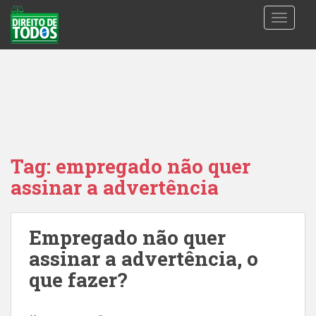
S
TOGGLE
k
i
p
t
o
m
a
i
n
Tag:
empregado não quer
c
assinar a advertência
o
n
t
Empregado não quer
e
n
assinar a advertência, o
t
que fazer?