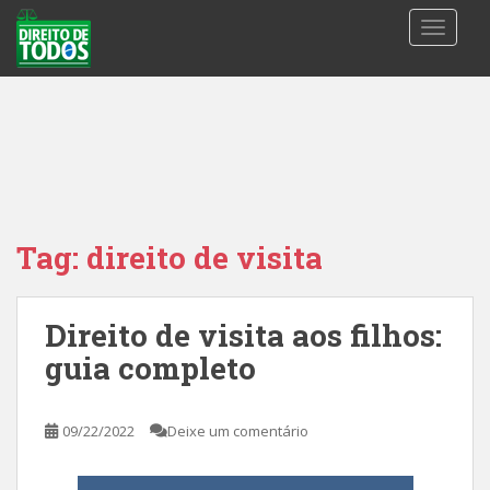
S
TOGGLE
k
i
p
t
o
m
a
i
n
Tag:
direito de visita
c
o
n
Direito de visita aos filhos:
t
guia completo
e
n
t
09/22/2022
Deixe um comentário