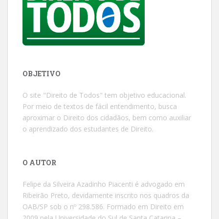
OBJETIVO
O site "Direito de Todos" tem objetivo educacional.
Por meio de textos de fácil entendimento, busca
aproximar o Direito dos cidadãos, bem como auxiliar
o aprendizado dos estudantes de Direito.
O AUTOR
Felipe da Silveira Azadinho Piacenti é advogado em
Ribeirão Preto, devidamente inscrito nos quadros da
OAB/SP sob o nº 298.586. Formado em Direito em
2009 pela Universidade do Sul de Santa Catarina –