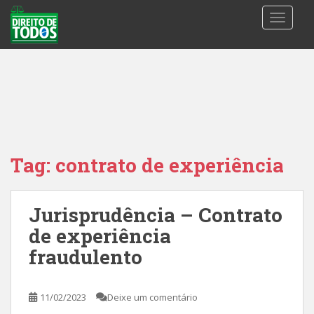
S
TOGGLE
k
i
p
t
o
m
a
i
n
Tag:
contrato de experiência
c
o
n
Jurisprudência – Contrato
t
de experiência
e
n
fraudulento
t
11/02/2023
Deixe um comentário