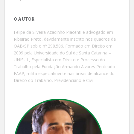
O AUTOR
Felipe da Silveira Azadinho Piacenti é advogado em
Ribeirão Preto, devidamente inscrito nos quadros da
OAB/SP sob o nº 298.586. Formado em Direito em
2009 pela Universidade do Sul de Santa Catarina –
UNISUL, Especialista em Direito e Processo do
Trabalho pela Fundação Armando Alvares Penteado –
FAAP, milita especialmente nas áreas de alcance do
Direito do Trabalho, Previdenciário e Civil.