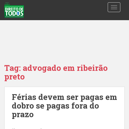
S
TOGGLE
k
i
p
t
o
m
a
i
n
Tag:
advogado em ribeirão
c
preto
o
n
t
Férias devem ser pagas em
e
n
dobro se pagas fora do
t
prazo