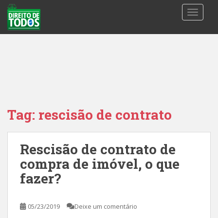
S
TOGGLE
k
i
p
t
o
m
a
i
n
Tag:
rescisão de contrato
c
o
n
Rescisão de contrato de
t
compra de imóvel, o que
e
n
fazer?
t
05/23/2019
Deixe um comentário