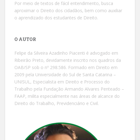
Por meio de textos de fácil entendimento, busca
aproximar o Direito dos cidadãos, bem como auxiliar
o aprendizado dos estudantes de Direito.
O AUTOR
Felipe da Silveira Azadinho Piacenti é advogado em
Ribeirão Preto, devidamente inscrito nos quadros da
OAB/SP sob o nº 298.586. Formado em Direito em
2009 pela Universidade do Sul de Santa Catarina –
UNISUL, Especialista em Direito e Processo do
Trabalho pela Fundação Armando Alvares Penteado –
FAAP, milita especialmente nas áreas de alcance do
Direito do Trabalho, Previdenciário e Civil.