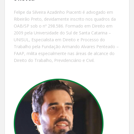
Felipe da Silveira Azadinho Piacenti é advogado em
Ribeirão Preto, devidamente inscrito nos quadros da
OAB/SP sob o nº 298.586. Formado em Direito em
2009 pela Universidade do Sul de Santa Catarina –
UNISUL, Especialista em Direito e Processo do
Trabalho pela Fundação Armando Alvares Penteado –
FAAP, milita especialmente nas áreas de alcance do
Direito do Trabalho, Previdenciário e Civil.