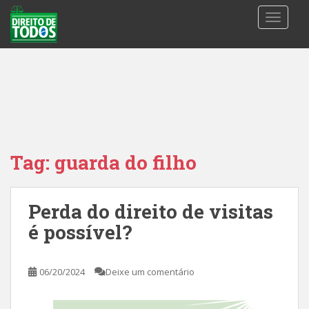
S
TOGGLE
k
i
p
t
o
m
a
i
n
Tag:
guarda do filho
c
o
n
Perda do direito de visitas
t
é possível?
e
n
t
06/20/2024
Deixe um comentário