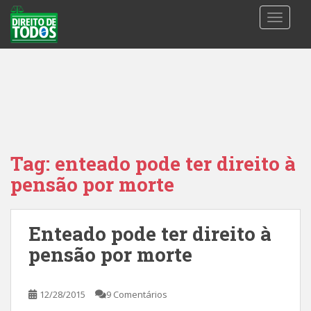
S
TOGGLE
k
i
p
t
o
m
a
i
n
Tag:
enteado pode ter direito à
c
pensão por morte
o
n
t
Enteado pode ter direito à
e
n
pensão por morte
t
12/28/2015
9 Comentários