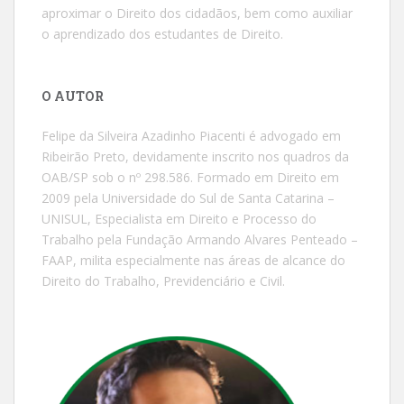
aproximar o Direito dos cidadãos, bem como auxiliar
o aprendizado dos estudantes de Direito.
O AUTOR
Felipe da Silveira Azadinho Piacenti é advogado em
Ribeirão Preto, devidamente inscrito nos quadros da
OAB/SP sob o nº 298.586. Formado em Direito em
2009 pela Universidade do Sul de Santa Catarina –
UNISUL, Especialista em Direito e Processo do
Trabalho pela Fundação Armando Alvares Penteado –
FAAP, milita especialmente nas áreas de alcance do
Direito do Trabalho, Previdenciário e Civil.