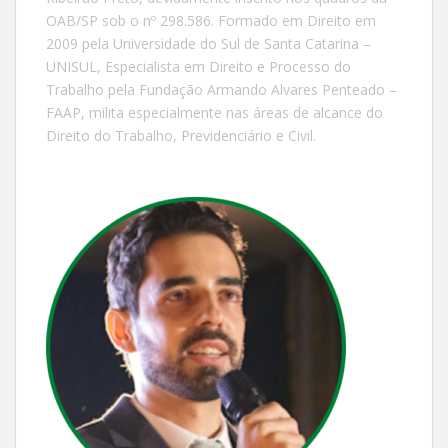
OAB/SP sob o nº 298.586. Formado em Direito em
2009 pela Universidade do Sul de Santa Catarina –
UNISUL, Especialista em Direito e Processo do
Trabalho pela Fundação Armando Alvares Penteado –
FAAP, milita especialmente nas áreas de alcance do
Direito do Trabalho, Previdenciário e Civil.