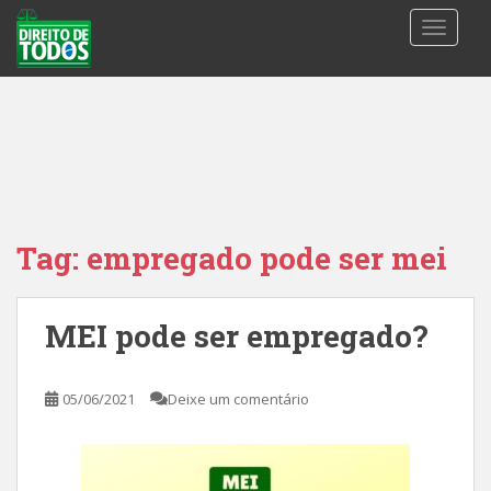
S
TOGGLE
k
i
p
t
o
m
a
i
n
Tag:
empregado pode ser mei
c
o
n
MEI pode ser empregado?
t
e
n
05/06/2021
Deixe um comentário
t