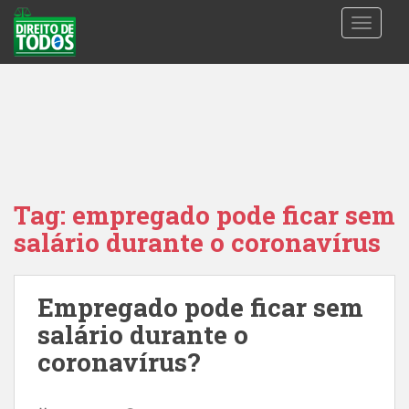
S
TOGGLE
k
i
p
t
o
m
a
i
n
Tag:
empregado pode ficar sem
c
salário durante o coronavírus
o
n
t
Empregado pode ficar sem
e
n
salário durante o
t
coronavírus?