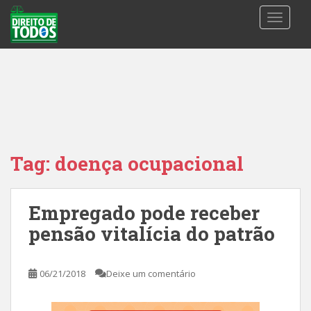
S
TOGGLE
k
i
p
t
o
m
a
i
n
Tag:
doença ocupacional
c
o
n
Empregado pode receber
t
pensão vitalícia do patrão
e
n
t
06/21/2018
Deixe um comentário