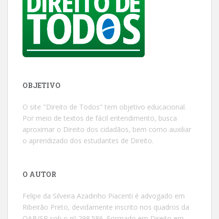
OBJETIVO
O site "Direito de Todos" tem objetivo educacional.
Por meio de textos de fácil entendimento, busca
aproximar o Direito dos cidadãos, bem como auxiliar
o aprendizado dos estudantes de Direito.
O AUTOR
Felipe da Silveira Azadinho Piacenti é advogado em
Ribeirão Preto, devidamente inscrito nos quadros da
OAB/SP sob o nº 298.586. Formado em Direito em