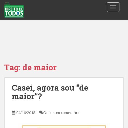
S
TOGGLE
k
i
p
t
o
m
a
i
n
Tag:
de maior
c
o
n
Casei, agora sou “de
t
maior”?
e
n
t
04/16/2018
Deixe um comentário