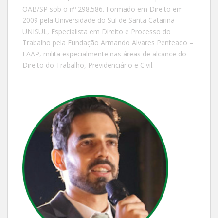
OAB/SP sob o nº 298.586. Formado em Direito em
2009 pela Universidade do Sul de Santa Catarina –
UNISUL, Especialista em Direito e Processo do
Trabalho pela Fundação Armando Alvares Penteado –
FAAP, milita especialmente nas áreas de alcance do
Direito do Trabalho, Previdenciário e Civil.